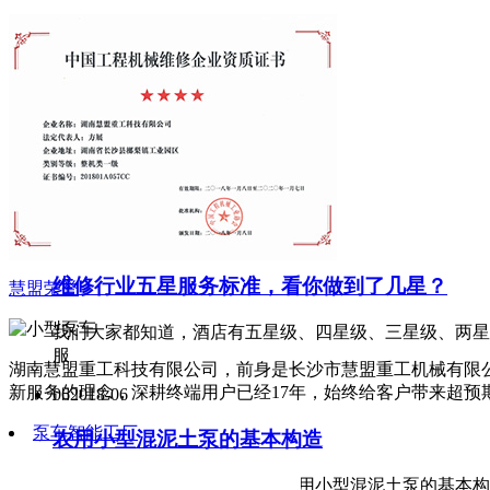
联系我们
关注公众号
了解更多慧盟动态
国际资讯
25
2018-07
维修行业五星服务标准，看你做到了几星？
慧盟荣誉
我们大家都知道，酒店有五星级、四星级、三星级、两星
服
湖南慧盟重工科技有限公司，前身是长沙市慧盟重工机械有限公
新服务的理念，深耕终端用户已经17年，始终给客户带来超
06
2018-06
泵车智能工厂
农用小型混泥土泵的基本构造
今天慧盟重工为大家介绍一下农用小型混泥土泵的基本构