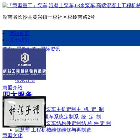
湖南省长沙县黄兴镇干杉社区杉岭南路2号
网站首页
关于我们
首页
>
最新动态 / 国际资讯
国际资讯
慧盟新闻
国际资讯
技术方法
慧盟介绍
四大服务
主 机 定 制
系 统 定 制
结 构 件 定 制
维修与再制造
慧盟文化