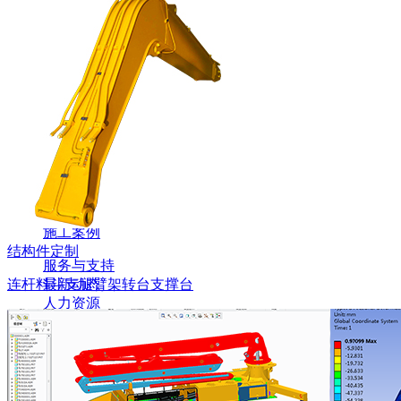
三一泵车奔驰速度控制
共
1
页
6
条记录
友情链接:(申请:18935069)
湖南友维传媒
|
网站首页
关于我们
泵车智能工厂
施工案例
结构件定制
服务与支持
连杆
料斗
支腿
臂架
转台
支撑台
最新动态
人力资源
联系我们
办公电话：4000266330
邮 箱：18935069@qq.com
地 址：湖南省长沙县黄兴镇干杉社区杉岭南路2号