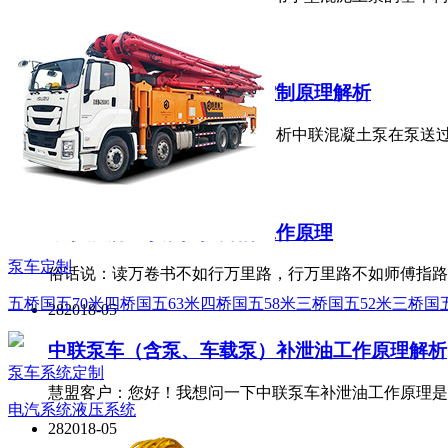
和
28
2018-05
中联混凝土泵电控高低压控制原理解析
第一点： 首先，我们要了解或分析中联混凝土泵在泵送
主
28
2018-05
中联混凝土泵液控换向的工作原理
泵车定制
俗话说：读万卷书不如行万里路，行万里路不如师傅指路
五桥国五70米
四桥国五63米
四桥国五58米
三桥国五52米
三桥国五
28
2018-05
中联泵车（含泵、车载泵）补泄油工作原理解析
泵车系统定制
慧盟客户：您好！我想问一下中联泵车补泄油工作原理是
电汽系统
液压系统
28
2018-05