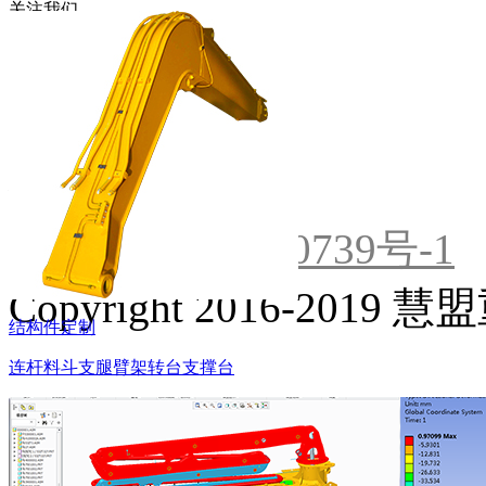
关注我们
扫描二维码关注微信公众号
湘ICP备2022000739号-1
Copyright 2016-201
结构件定制
连杆
料斗
支腿
臂架
转台
支撑台