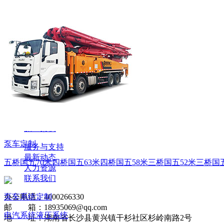
友情链接:(申请:18935069)
湖南友维传媒
|
网站首页
关于我们
泵车智能工厂
施工案例
泵车定制
服务与支持
最新动态
五桥国五70米
四桥国五63米
四桥国五58米
三桥国五52米
三桥国五
人力资源
联系我们
泵车系统定制
办公电话：4000266330
邮 箱：18935069@qq.com
电汽系统
液压系统
地 址：湖南省长沙县黄兴镇干杉社区杉岭南路2号