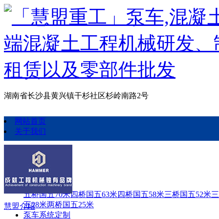
湖南省长沙县黄兴镇干杉社区杉岭南路2号
网站首页
关于我们
泵车定制
泵车定制
五桥国五70米
四桥国五63米
四桥国五58米
三桥国五52米
三
五28米
两桥国五25米
慧盟介绍
泵车系统定制