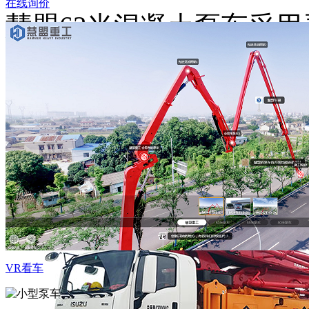
在线询价
慧盟63米混凝土泵车采用
围广，动力性能好，油耗
金板材，焊缝无损探伤，
查看详
VR看车