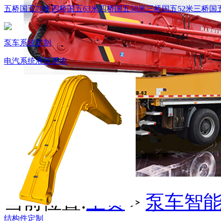
五桥国五70米
四桥国五63米
四桥国五58米
三桥国五52米
三桥国五
泵车系统定制
电汽系统
液压系统
当前位置:
主页
>
泵车智
结构件定制