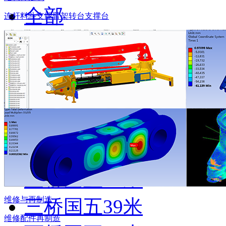
全部
连杆
料斗
支腿
臂架
转台
支撑台
五桥国五70米
四桥国五63米
四桥国五58米
三桥国五52米
三桥国五50米
三桥国五47米
维修与再制造
三桥国五39米
维修
配件
再制造