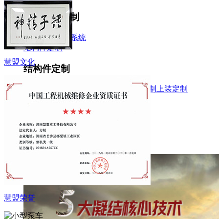
泵车系统定制
电汽系统
液压系统
结构件定制
慧盟文化
结构件定制
连杆
料斗
支腿
臂架
转台
支撑台
上装定制
上装定制
维修与再制造
维修与再制造
维修
配件
再制造
慧盟荣誉