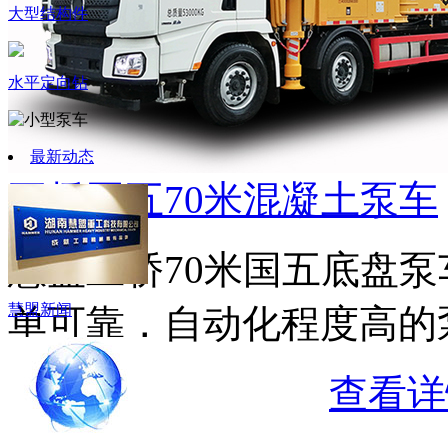
大型结构件
水平定向钻
最新动态
五桥国五70米混凝土泵车
慧盟五桥70米国五底盘
慧盟新闻
单可靠，自动化程度高的
查看详