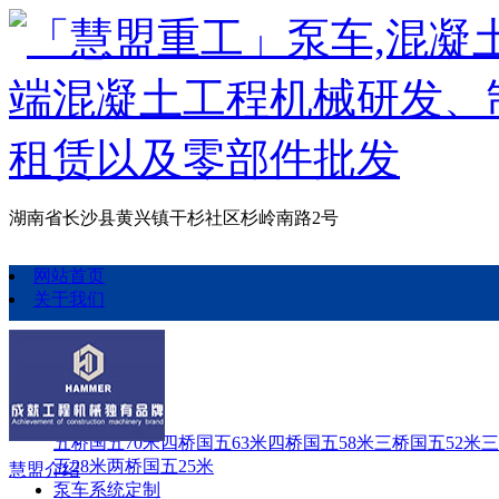
湖南省长沙县黄兴镇干杉社区杉岭南路2号
网站首页
关于我们
泵车定制
泵车定制
五桥国五70米
四桥国五63米
四桥国五58米
三桥国五52米
三
五28米
两桥国五25米
慧盟介绍
泵车系统定制