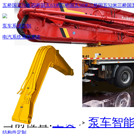
五桥国五70米
四桥国五63米
四桥国五58米
三桥国五52米
三桥国五
泵车系统定制
电汽系统
液压系统
当前位置:
主页
>
泵车智
结构件定制