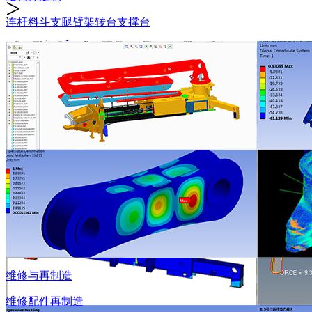
>
连杆
料斗
支腿
臂架
转台
支撑台
全部
维修
配件
再制造
维修与再制造
维修
配件
再制造