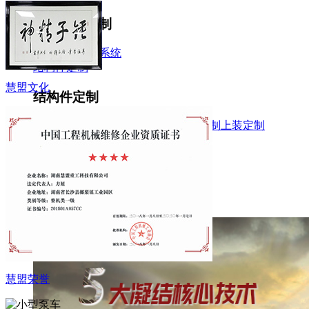
泵车系统定制
电汽系统
液压系统
结构件定制
慧盟文化
结构件定制
连杆
料斗
支腿
臂架
转台
支撑台
上装定制
上装定制
维修与再制造
维修与再制造
维修
配件
再制造
慧盟荣誉